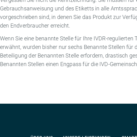
Gebrauchsanweisung und des Etiketts in alle Amtssprach
vorgeschrieben sind, in denen Sie das Produkt zur Verfü
den Endverbraucher erreicht.
Wenn Sie eine benannte Stelle für Ihre IVDR-regulierten T
erwähnt, wurden bisher nur sechs Benannte Stellen für d
Beteiligung der Benannten Stelle erfordern, drastisch ges
Benannten Stellen einen Engpass für die IVD-Gemeinscha